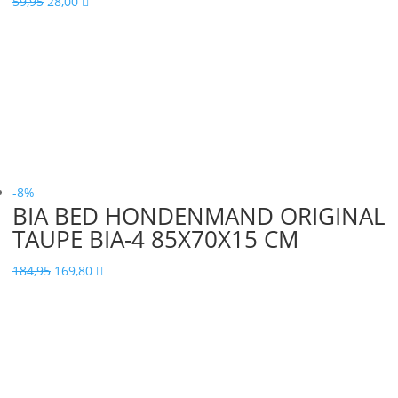
Oorspronkelijke
Huidige
59,95
28,00

prijs
prijs
was:
is:
59,95.
28,00.
-8%
BIA BED HONDENMAND ORIGINAL
TAUPE BIA-4 85X70X15 CM
Oorspronkelijke
Huidige
184,95
169,80

prijs
prijs
was:
is:
184,95.
169,80.