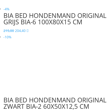
-4%
BIA BED HONDENMAND ORIGINAL
GRIJS BIA-6 100X80X15 CM
Oorspronkelijke
Huidige
215,00
204,40

prijs
prijs
-10%
was:
is:
215,00.
204,40.
BIA BED HONDENMAND ORIGINAL
ZWART BIA-2 60X50X12,5 CM