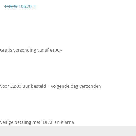
Oorspronkelijke
Huidige
118,95
106,70

prijs
prijs
was:
is:
118,95.
106,70.
Gratis verzending vanaf €100,-
Voor 22:00 uur besteld = volgende dag verzonden
Veilige betaling met iDEAL en Klarna