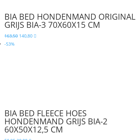
BIA BED HONDENMAND ORIGINAL
GRIJS BIA-3 70X60X15 CM
Oorspronkelijke
Huidige
163,50
140,80

prijs
prijs
-53%
was:
is:
163,50.
140,80.
BIA BED FLEECE HOES
HONDENMAND GRIJS BIA-2
60X50X12,5 CM