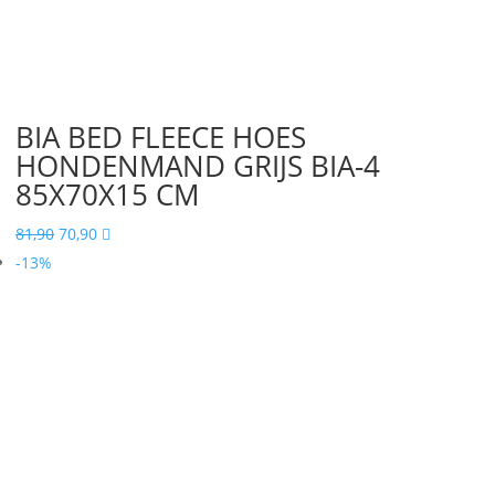
BIA BED FLEECE HOES
HONDENMAND GRIJS BIA-4
85X70X15 CM
Oorspronkelijke
Huidige
81,90
70,90

prijs
prijs
-13%
was:
is:
81,90.
70,90.