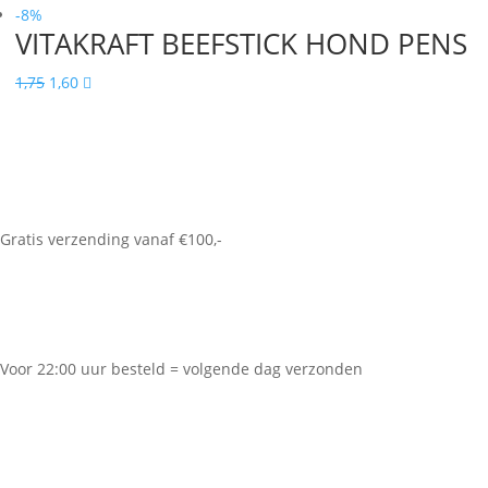
-8%
VITAKRAFT BEEFSTICK HOND PENS
Oorspronkelijke
Huidige
1,75
1,60

prijs
prijs
was:
is:
1,75.
1,60.
Gratis verzending vanaf €100,-
Voor 22:00 uur besteld = volgende dag verzonden