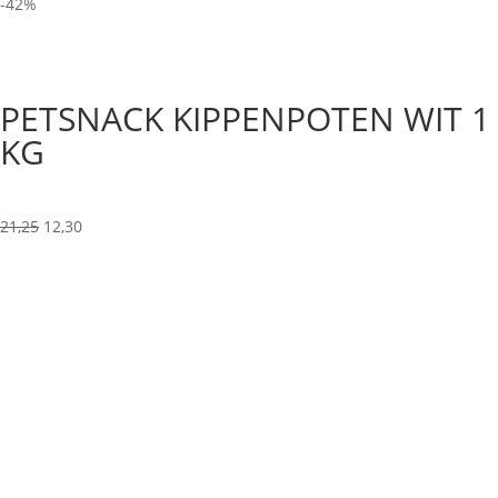
-42%
PETSNACK KIPPENPOTEN WIT 1
KG
Oorspronkelijke
Huidige
21,25
12,30
prijs
prijs
was:
is:
21,25.
12,30.