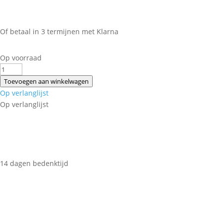
Of betaal in 3 termijnen met Klarna
Op voorraad
PETSNACK
KIPPENPOTEN
Toevoegen aan winkelwagen
WIT
Op verlanglijst
1
Op verlanglijst
KG
aantal
14 dagen bedenktijd