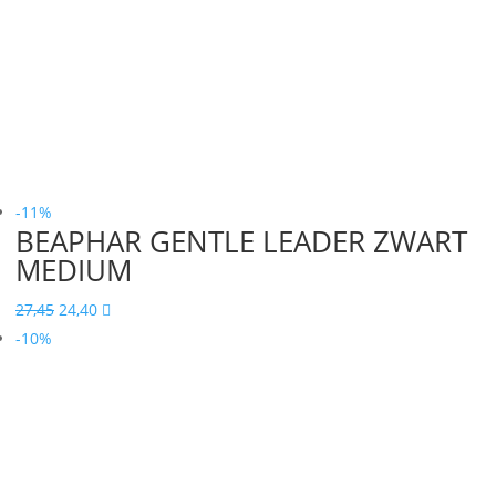
-11%
BEAPHAR GENTLE LEADER ZWART
MEDIUM
Oorspronkelijke
Huidige
27,45
24,40

prijs
prijs
-10%
was:
is:
27,45.
24,40.