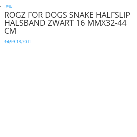
-8%
ROGZ FOR DOGS SNAKE HALFSLIP
HALSBAND ZWART 16 MMX32-44
CM
Oorspronkelijke
Huidige
14,99
13,70

prijs
prijs
was:
is:
14,99.
13,70.