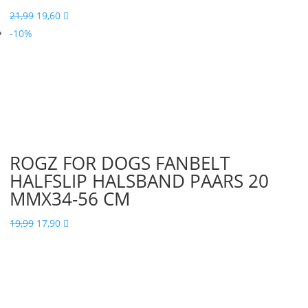
Oorspronkelijke
Huidige
21,99
19,60

prijs
prijs
-10%
was:
is:
21,99.
19,60.
ROGZ FOR DOGS FANBELT
HALFSLIP HALSBAND PAARS 20
MMX34-56 CM
Oorspronkelijke
Huidige
19,99
17,90

prijs
prijs
was:
is:
19,99.
17,90.