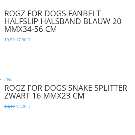
ROGZ FOR DOGS FANBELT
HALFSLIP HALSBAND BLAUW 20
MMX34-56 CM
Oorspronkelijke
Huidige
19,99
17,90

prijs
prijs
was:
is:
19,99.
17,90.
-9%
ROGZ FOR DOGS SNAKE SPLITTER
ZWART 16 MMX23 CM
Oorspronkelijke
Huidige
13,49
12,20

prijs
prijs
was:
is:
13,49.
12,20.