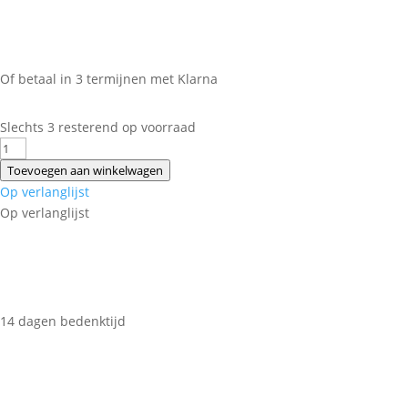
Of betaal in 3 termijnen met Klarna
Slechts 3 resterend op voorraad
TRIXIE
HONDENTUIG
Toevoegen aan winkelwagen
STAY
Op verlanglijst
ZWART
Op verlanglijst
M-
L
50-
75
CM
14 dagen bedenktijd
aantal