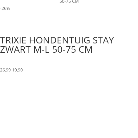
50-75 CM
-26%
TRIXIE HONDENTUIG STAY
ZWART M-L 50-75 CM
Oorspronkelijke
Huidige
26,99
19,90
prijs
prijs
was:
is:
26,99.
19,90.